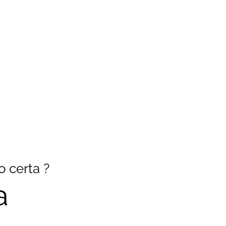
 certa ?
a