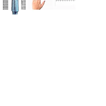
Qual o tamanho certa ?
Medida
Na foto ao lado ensinamos a descobrir
a medida do seu dedo para comprar o
anel ou aliança que deseja. Siga as
orientações.
W Ávila Joias
wavilajoias@outlook.com