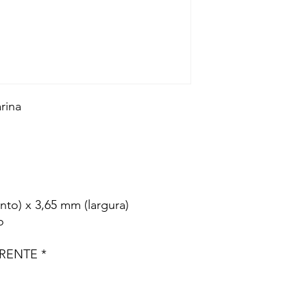
rina
to) x 3,65 mm (largura)
o
RENTE *