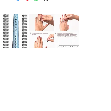
Qual o tamanho certa ?
Medida
Na foto ao lado ensinamos a descobrir
a medida do seu dedo para comprar o