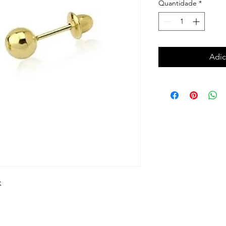
Quantidade
*
Adic
k